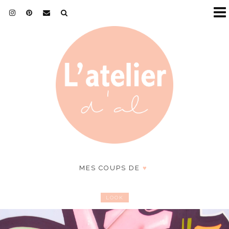
MES COUPS DE
♥
LOOK