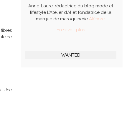
Anne-Laure, rédactrice du blog mode et
lifestyle L’Atelier d’Al et fondatrice de la
marque de maroquinerie
Alénore
.
En savoir plus
fibres
ble de
WANTED
s. Une