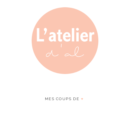
MES COUPS DE
♥