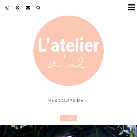
MES COUPS DE
♥
LOOK