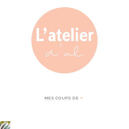
MES COUPS DE
♥