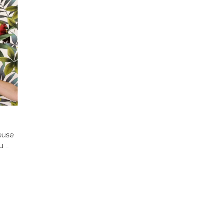
reuse
u …