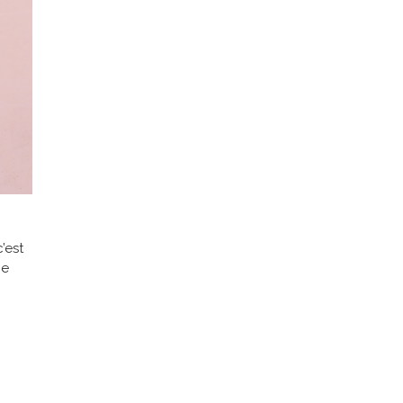
’est
ne