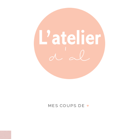
MES COUPS DE
♥