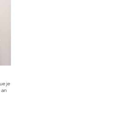
ue je
 an