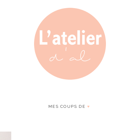
MES COUPS DE
♥