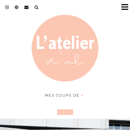
MES COUPS DE
♥
LOOK