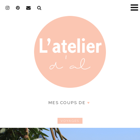
MES COUPS DE
♥
VOYAGES