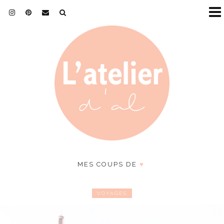
MES COUPS DE
♥
VOYAGES