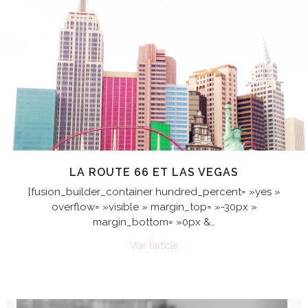
LA ROUTE 66 ET LAS VEGAS
[fusion_builder_container hundred_percent= »yes »
overflow= »visible » margin_top= »-30px »
margin_bottom= »0px &…
Voir l’article