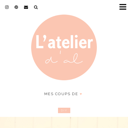
MES COUPS DE
♥
DIY