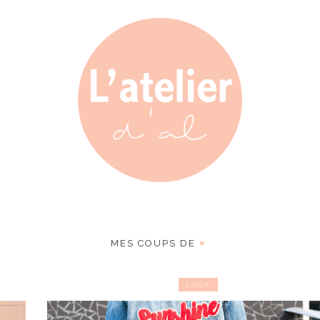
MES COUPS DE
♥
LOOK