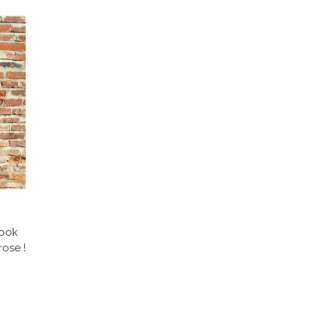
look
rose !