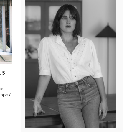
US
is
emps à