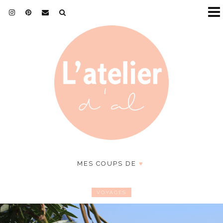
MES COUPS DE
♥
VOYAGES