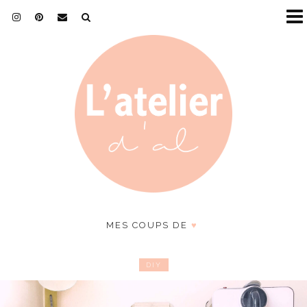
MES COUPS DE
♥
DIY