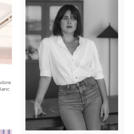
adore,
blanc