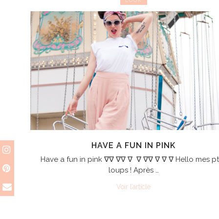
LOOK
HAVE A FUN IN PINK
Have a fun in pink ∇∇ ∇∇ ∇ ∇ ∇∇ ∇ ∇ ∇ Hello mes pt
loups ! Après …
Voir l’article