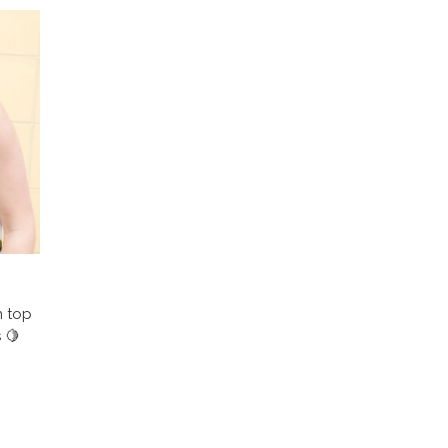
n top
 🍋