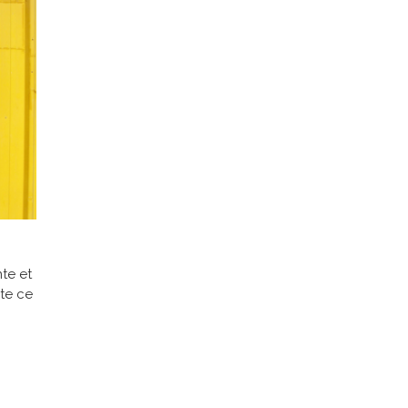
nte et
nte ce