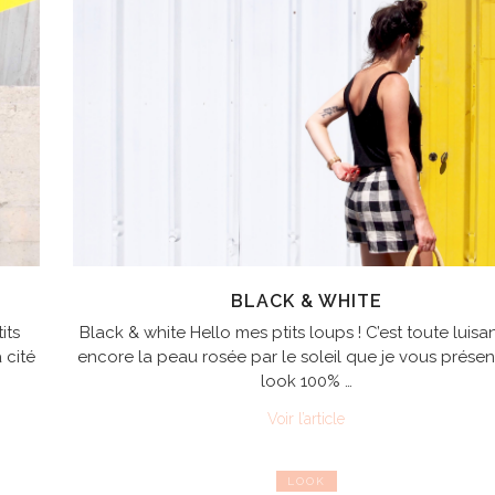
BLACK & WHITE
its
Black & white Hello mes ptits loups ! C’est toute luisa
 cité
encore la peau rosée par le soleil que je vous prése
look 100% …
Voir l’article
LOOK