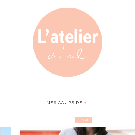
MES COUPS DE
♥
LOOK