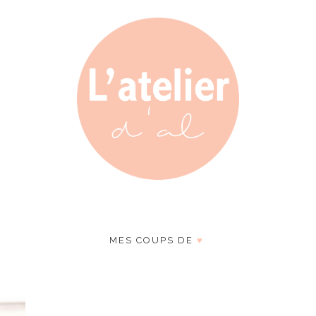
MES COUPS DE
♥