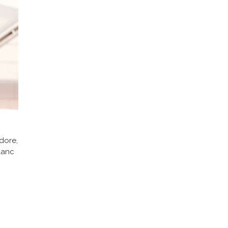
dore,
lanc