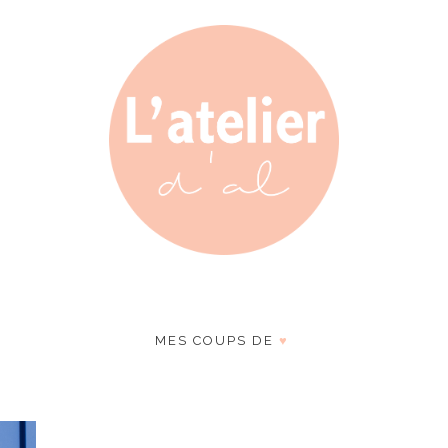
MES COUPS DE
♥