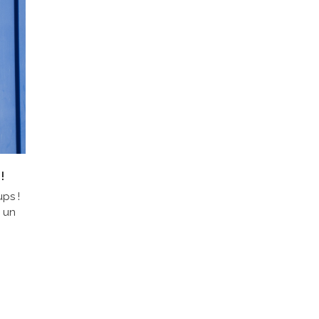
!
ups !
s un