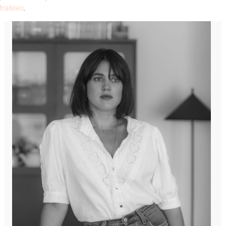
traitées
.