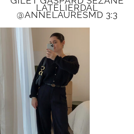
GILET GASPARD SÉZANE
LATELIERDAL
@ANNELAURESMD 3:3