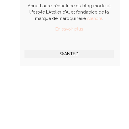
Anne-Laure, rédactrice du blog mode et
lifestyle L’Atelier d’Al et fondatrice de la
marque de maroquinerie
Alénore
.
En savoir plus
WANTED