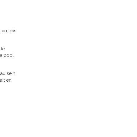
 en très
 de
la cool
 au sein
ait en