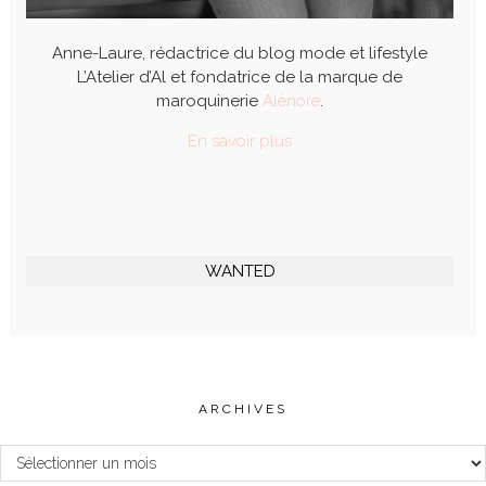
Anne-Laure, rédactrice du blog mode et lifestyle
L’Atelier d’Al et fondatrice de la marque de
maroquinerie
Alénore
.
En savoir plus
WANTED
ARCHIVES
Archives