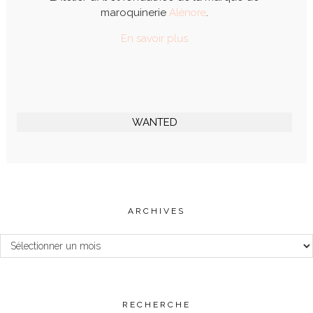
maroquinerie
Alénore
.
En savoir plus
WANTED
ARCHIVES
Archives
RECHERCHE