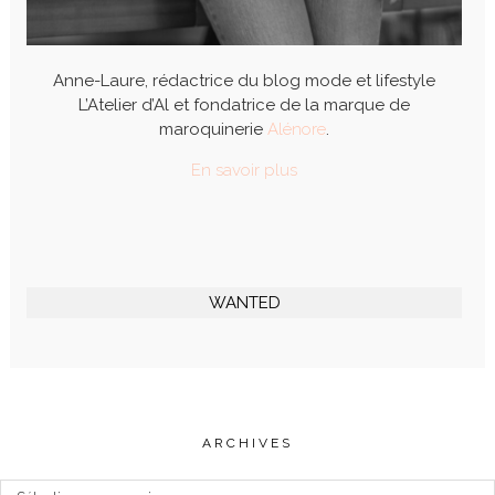
Anne-Laure, rédactrice du blog mode et lifestyle
L’Atelier d’Al et fondatrice de la marque de
maroquinerie
Alénore
.
En savoir plus
WANTED
ARCHIVES
Archives