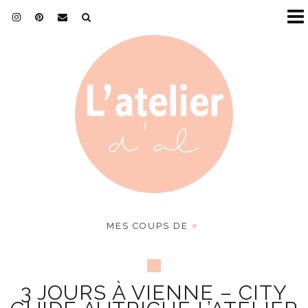
MES COUPS DE
♥
3 JOURS À VIENNE – CITY