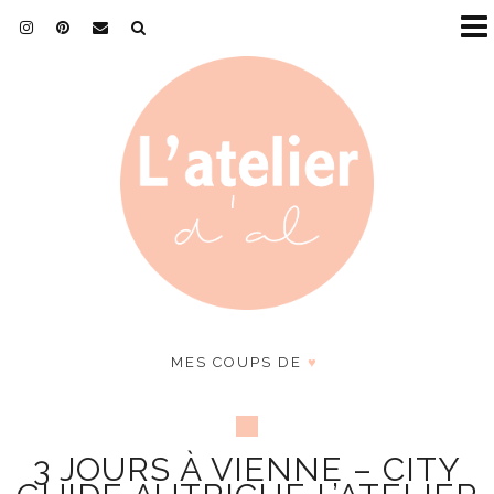
MES COUPS DE
♥
3 JOURS À VIENNE – CITY