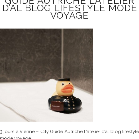
GUIDE AUTRICHE L’ATELIER
D’AL BLOG LIFESTYLE MODE
VOYAGE
3 jours à Vienne – City Guide Autriche L’atelier d’al blog lifestyle
mode voyage