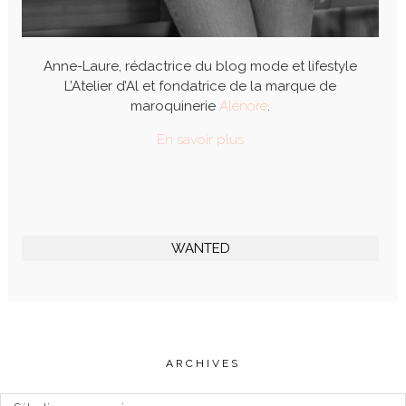
Anne-Laure, rédactrice du blog mode et lifestyle
L’Atelier d’Al et fondatrice de la marque de
maroquinerie
Alénore
.
En savoir plus
WANTED
ARCHIVES
Archives