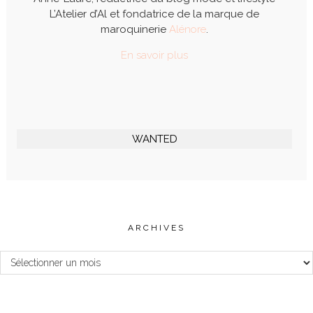
L’Atelier d’Al et fondatrice de la marque de
maroquinerie
Alénore
.
En savoir plus
WANTED
ARCHIVES
Archives