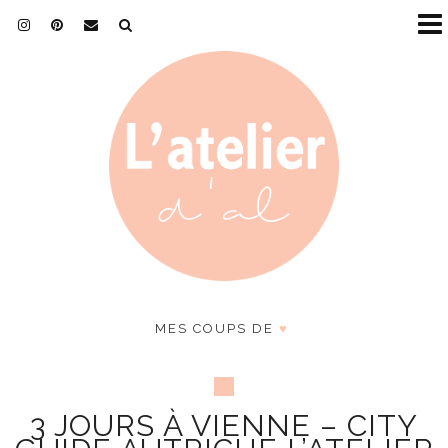
MES COUPS DE
♥
3 JOURS À VIENNE – CITY