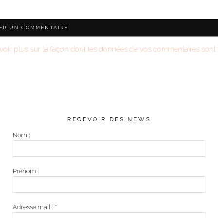
voir plus sur la façon dont les données de vos commentaires sont t
RECEVOIR DES NEWS
Nom :
Prénom :
Adresse mail :
*