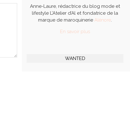
Anne-Laure, rédactrice du blog mode et
lifestyle L’Atelier d’Al et fondatrice de la
marque de maroquinerie
Alénore
.
En savoir plus
WANTED