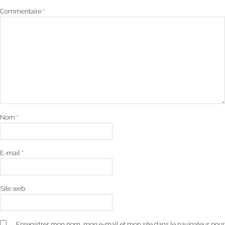
Commentaire
*
Nom
*
E-mail
*
Site web
Enregistrer mon nom, mon e-mail et mon site dans le navigateur pour