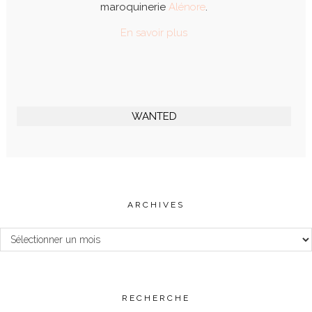
maroquinerie
Alénore
.
En savoir plus
WANTED
ARCHIVES
Archives
RECHERCHE