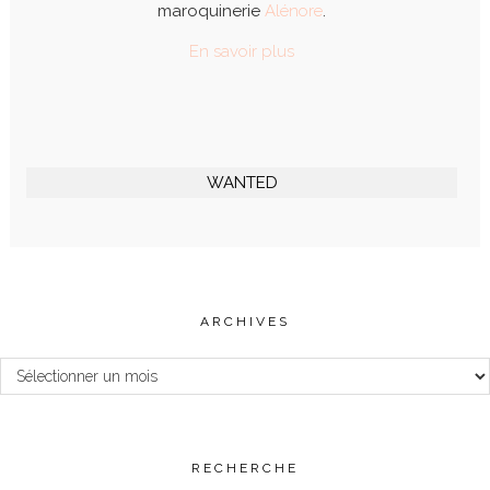
maroquinerie
Alénore
.
En savoir plus
WANTED
ARCHIVES
Archives
RECHERCHE