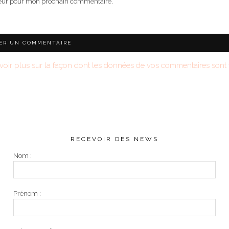
teur pour mon prochain commentaire.
voir plus sur la façon dont les données de vos commentaires sont t
RECEVOIR DES NEWS
Nom :
Prénom :