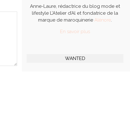
Anne-Laure, rédactrice du blog mode et
lifestyle L’Atelier d’Al et fondatrice de la
marque de maroquinerie
Alénore
.
En savoir plus
WANTED