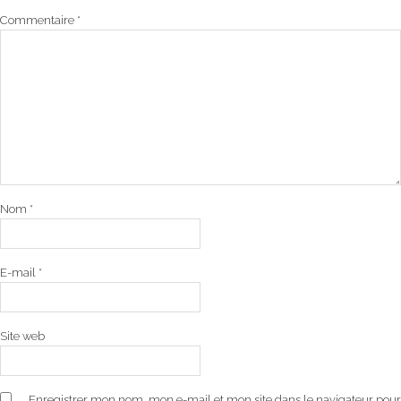
Commentaire
*
Nom
*
E-mail
*
Site web
Enregistrer mon nom, mon e-mail et mon site dans le navigateur pour