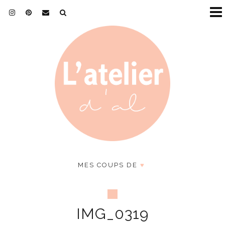
MES COUPS DE
♥
IMG_0319