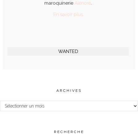
maroquinerie
Alénore
.
En savoir plus
WANTED
ARCHIVES
Archives
RECHERCHE