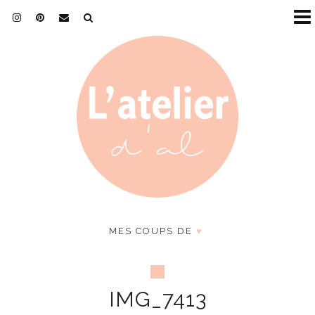
MES COUPS DE
♥
IMG_7413