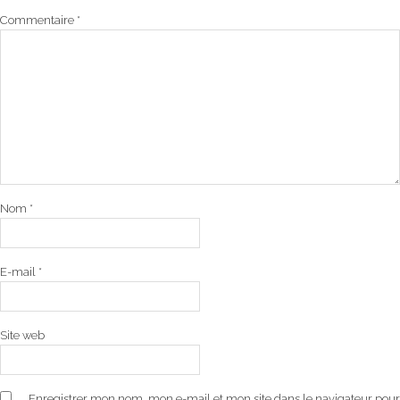
Commentaire
*
Nom
*
E-mail
*
Site web
Enregistrer mon nom, mon e-mail et mon site dans le navigateur pour