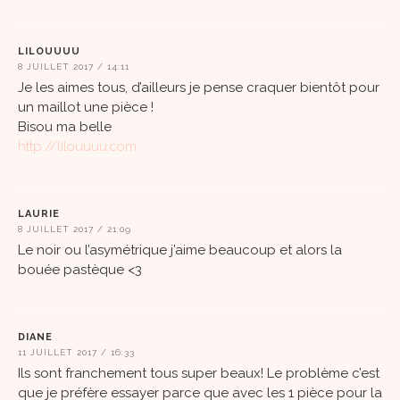
LILOUUUU
8 JUILLET 2017 / 14:11
Je les aimes tous, d’ailleurs je pense craquer bientôt pour
un maillot une pièce !
Bisou ma belle
http://lilouuuu.com
LAURIE
8 JUILLET 2017 / 21:09
Le noir ou l’asymétrique j’aime beaucoup et alors la
bouée pastèque <3
DIANE
11 JUILLET 2017 / 16:33
Ils sont franchement tous super beaux! Le problème c’est
que je préfère essayer parce que avec les 1 pièce pour la