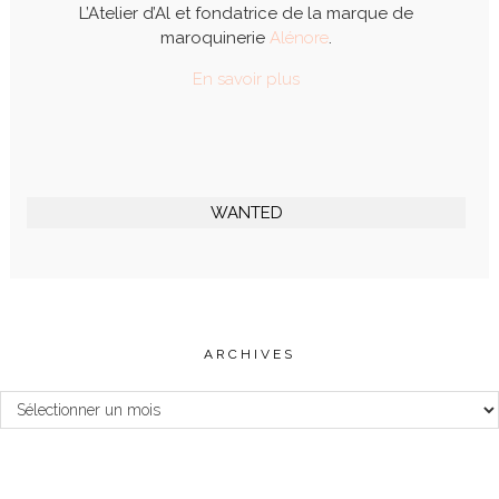
L’Atelier d’Al et fondatrice de la marque de
maroquinerie
Alénore
.
En savoir plus
WANTED
ARCHIVES
Archives