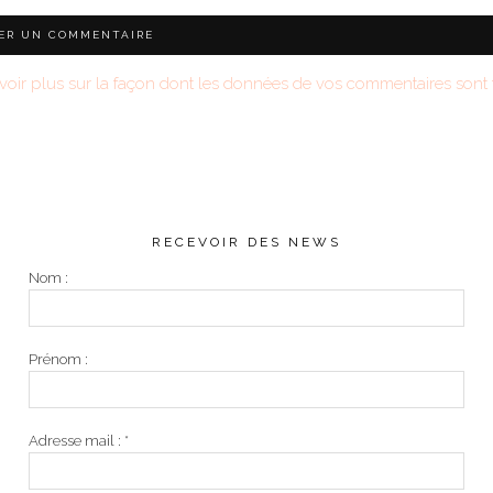
voir plus sur la façon dont les données de vos commentaires sont t
RECEVOIR DES NEWS
Nom :
Prénom :
Adresse mail :
*