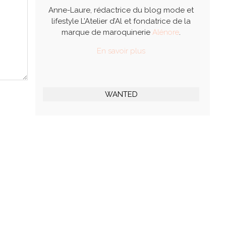
Anne-Laure, rédactrice du blog mode et
lifestyle L’Atelier d’Al et fondatrice de la
marque de maroquinerie
Alénore
.
En savoir plus
WANTED