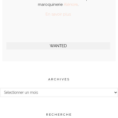
maroquinerie
Alénore
.
En savoir plus
WANTED
ARCHIVES
Archives
RECHERCHE