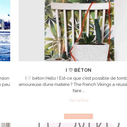
I ♡ BÉTON
rsion
I ♡ béton Hello ! Est-ce que c’est possible de tom
n peu
amoureuse d’une matière ? The French Vikings a réuss
faire …
Voir l’article
SÉLECTIONS