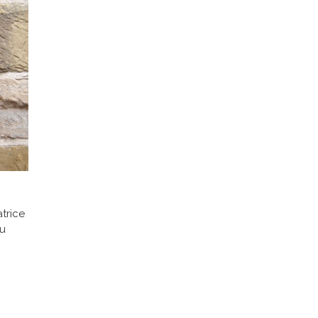
trice
lu