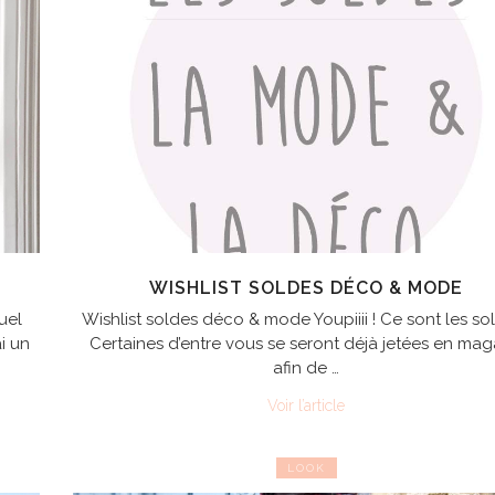
WISHLIST SOLDES DÉCO & MODE
uel
Wishlist soldes déco & mode Youpiiii ! Ce sont les sol
i un
Certaines d’entre vous se seront déjà jetées en mag
afin de …
Voir l’article
LOOK