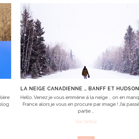
LA NEIGE CANADIENNE … BANFF ET HUDSON
lière
Hello, Venez je vous emmène à la neige … on en man
blog
France alors je vous en procure par image ! J’ai pass
partie …
Voir l’article