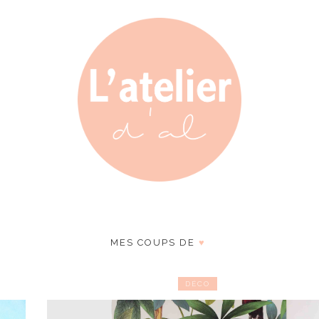
MES COUPS DE
♥
DÉCO