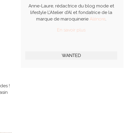
Anne-Laure, rédactrice du blog mode et
lifestyle L’Atelier d’Al et fondatrice de la
marque de maroquinerie
Alénore
.
En savoir plus
WANTED
des !
asin