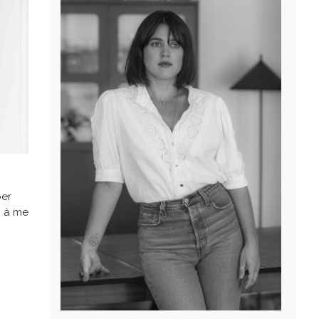
ber
i à me