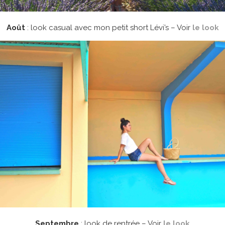
Août
: look casual avec mon petit short Lévi’s – Voir
le look
Septembre
: look de rentrée – Voir
le look