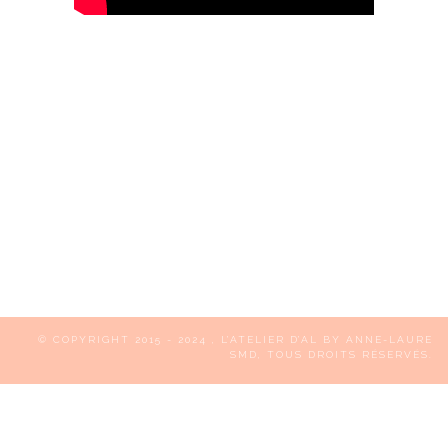
© COPYRIGHT 2015 - 2024
, L’ATELIER D’AL BY ANNE-LAURE
SMD, TOUS DROITS RÉSERVÉS.