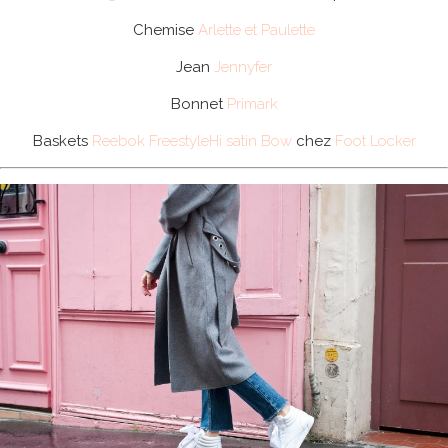
Chemise
Arlette et Paulette
Jean
Jennyfer
Bonnet
Primark
Baskets
Reebok FreestyleHi satin Bow
chez
Foot Locker