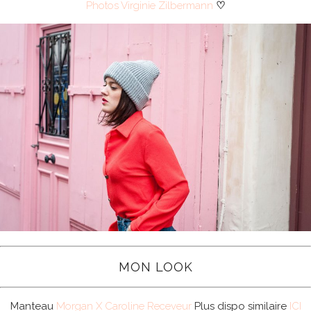
Photos Virginie Zilbermann
♡
MON LOOK
Manteau
Morgan X Caroline Receveur
Plus dispo similaire
ICI