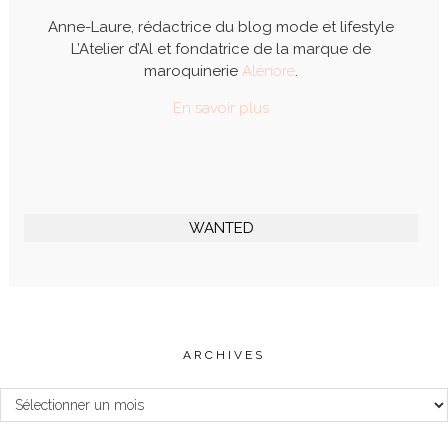
Anne-Laure, rédactrice du blog mode et lifestyle
L’Atelier d’Al et fondatrice de la marque de
maroquinerie
Alénore
.
En savoir plus
WANTED
ARCHIVES
Archives