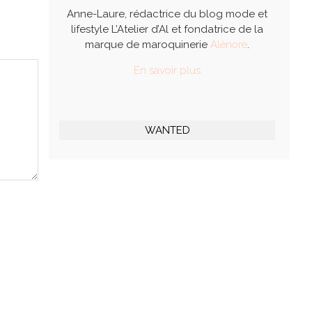
Anne-Laure, rédactrice du blog mode et
lifestyle L’Atelier d’Al et fondatrice de la
marque de maroquinerie
Alénore
.
En savoir plus
WANTED