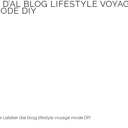
R D’AL BLOG LIFESTYLE VOYA
ODE DIY
r L’atelier d’al blog lifestyle voyage mode DIY