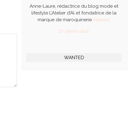
Anne-Laure, rédactrice du blog mode et
lifestyle L’Atelier d’Al et fondatrice de la
marque de maroquinerie
Alénore
.
En savoir plus
WANTED