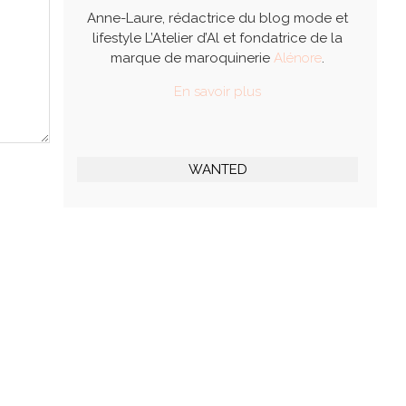
Anne-Laure, rédactrice du blog mode et
lifestyle L’Atelier d’Al et fondatrice de la
marque de maroquinerie
Alénore
.
En savoir plus
WANTED