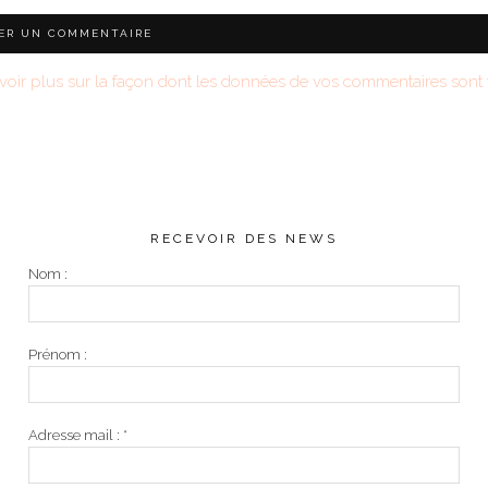
voir plus sur la façon dont les données de vos commentaires sont t
RECEVOIR DES NEWS
Nom :
Prénom :
Adresse mail :
*