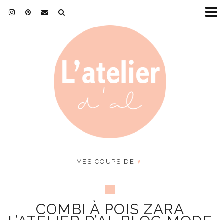
MES COUPS DE
♥
COMBI À POIS ZARA