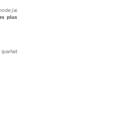
ode j’ai
es plus
 (parfait