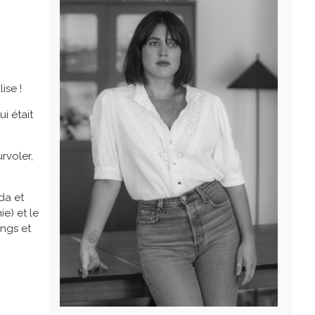
ise !
i était
rvoler,
da et
ie) et le
ongs et