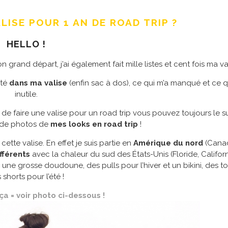
LISE POUR 1 AN DE ROAD TRIP ?
HELLO !
 grand départ, j’ai également fait mille listes et cent fois ma val
rté
dans ma valise
(enfin sac à dos), ce qui m’a manqué et ce qu
inutile.
 de faire une valise pour un road trip vous pouvez toujours le su
in de photos de
mes looks en road trip
!
ette valise. En effet je suis partie en
Amérique du nord
(Cana
fférents
avec la chaleur du sud des États-Unis (Floride, Californ
r une grosse doudoune, des pulls pour l’hiver et un bikini, des t
 shorts pour l’été !
ça = voir photo ci-dessous !