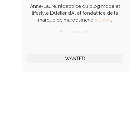
Anne-Laure, rédactrice du blog mode et
lifestyle L’Atelier d’Al et fondatrice de la
marque de maroquinerie
Alénore
.
En savoir plus
WANTED