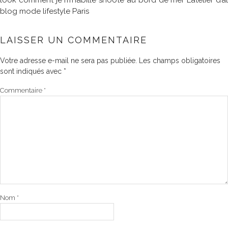
look comment je m’habille shooté au bord de mer L’atelier d’al
blog mode lifestyle Paris
LAISSER UN COMMENTAIRE
Votre adresse e-mail ne sera pas publiée.
Les champs obligatoires
sont indiqués avec
*
Commentaire
*
Nom
*