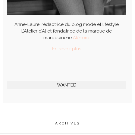
Anne-Laure, rédactrice du blog mode et lifestyle
L’Atelier d’Al et fondatrice de la marque de
maroquinerie
Alénore
.
En savoir plus
WANTED
ARCHIVES
Archives