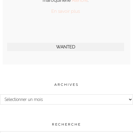
maroquinerie
Alénore
.
En savoir plus
WANTED
ARCHIVES
Archives
RECHERCHE