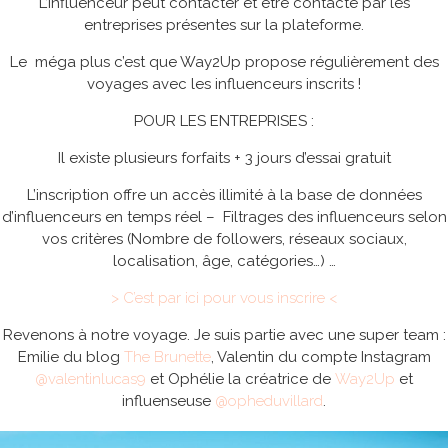
L’influenceur peut contacter et être contacté par les
entreprises présentes sur la plateforme.
Le méga plus c’est que Way2Up propose régulièrement des
voyages avec les influenceurs inscrits !
POUR LES ENTREPRISES :
Il existe plusieurs forfaits + 3 jours d’essai gratuit
L’inscription offre un accès illimité à la base de données
d’influenceurs en temps réel – Filtrages des influenceurs selon
vos critères (Nombre de followers, réseaux sociaux,
localisation, âge, catégories…) …
> C’est par ici pour vous inscrire <
Revenons à notre voyage. Je suis partie avec une super team :
Emilie du blog
The Brunette
, Valentin du compte Instagram
@valentinlucas9
et Ophélie la créatrice de
Way2Up
et
influenseuse
@opheduvillard
.