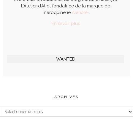
L’Atelier d’Al et fondatrice de la marque de
maroquinerie
Alénore
.
En savoir plus
WANTED
ARCHIVES
Archives